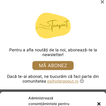
×
Pagini:
1
2
3
4
5
6
7
8
9
10
11
12
13
14
15
16
17
18
19
20
21
22
23
24
25
26
27
28
29
30
31
32
33
34
Pentru a afla noutăți de la noi, abonează-te la
newsletter!
35
36
37
38
39
40
41
MĂ ABONEZ
42
43
44
45
46
47
48
Dacă te-ai abonat, ne bucurăm că faci parte din
49
50
51
52
53
comunitatea
psihoterapeut.ro
🙂
Administrează
consimțămintele pentru