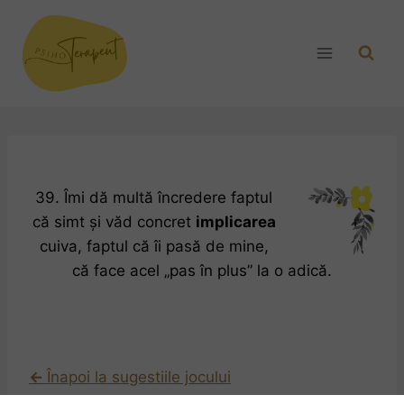
39. Îmi dă multă încredere faptul
că simt și văd concret
implicarea
cuiva, faptul că îi pasă de mine,
că face acel „pas în plus” la o adică.
←
Înapoi la sugestiile jocului