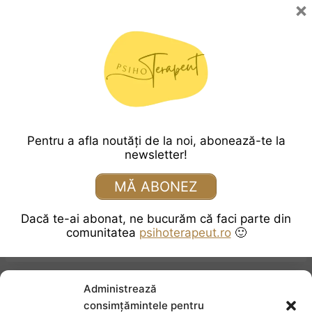
×
Pagini:
1
2
3
4
5
6
7
8
9
10
11
12
13
14
15
16
17
18
19
20
21
22
23
24
25
26
27
Pentru a afla noutăți de la noi, abonează-te la
28
29
30
31
32
33
34
newsletter!
35
36
37
38
39
40
41
MĂ ABONEZ
42
43
44
45
46
47
48
Dacă te-ai abonat, ne bucurăm că faci parte din
49
50
51
52
53
comunitatea
psihoterapeut.ro
🙂
Administrează
consimțămintele pentru