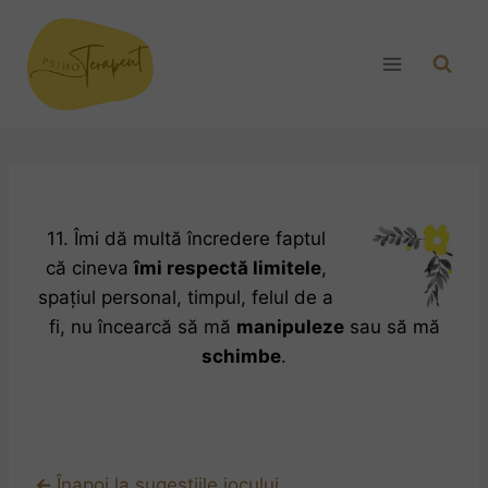
11. Îmi dă multă încredere faptul
că cineva
îmi respectă limitele
,
spațiul personal, timpul, felul de a
fi, nu încearcă să mă
manipuleze
sau să mă
schimbe
.
←
Înapoi la sugestiile jocului