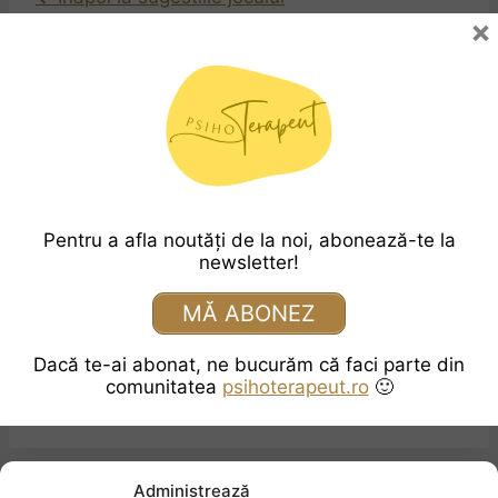
×
Pagini:
1
2
3
4
5
6
7
8
9
10
11
12
13
14
15
16
17
18
19
20
21
22
23
24
25
26
27
Pentru a afla noutăți de la noi, abonează-te la
28
29
30
31
32
33
34
newsletter!
35
36
37
38
39
40
41
MĂ ABONEZ
42
43
44
45
46
47
48
Dacă te-ai abonat, ne bucurăm că faci parte din
comunitatea
psihoterapeut.ro
🙂
49
50
51
52
53
Administrează