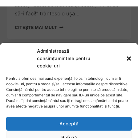
asta.”, “Când să mai fac și asta?”, “N-ai ce
să-i faci!” trântesc o ușa…
CITEȘTE MAI MULT
Administrează
consimțămintele pentru
cookie-uri
Pentru a oferi cea mai bună experiență, folosim tehnologii, cum ar fi
cookie-uri, pentru a stoca și/sau accesa informațiile despre dispozitive.
Consimțământul pentru aceste tehnologii ne permite să procesăm date,
cum ar fi comportamentul de navigare sau ID-uri unice pe acest site.
Dacă nu îți dai consimțământul sau îți retragi consimțământul dat poate
avea afecte negative asupra unor anumite funcționalități și funcții.
Despre cookie-uri
Termeni și condiții
Politica privind protecția datelor cu caracter
Acceptă
personal
Refuză