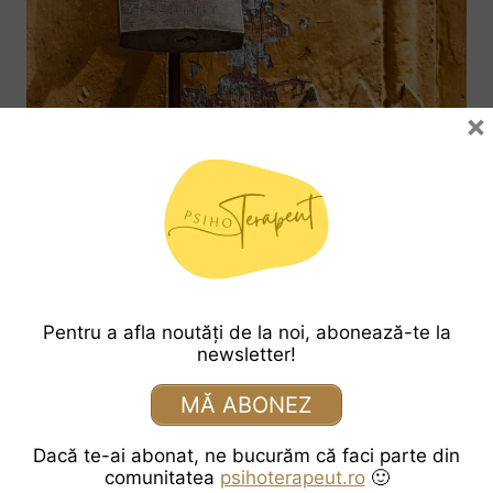
×
STARE DE BINE
„Ce să fac?” și frații lui
Dana Mărghidan, psihoterapeut
Pentru a afla noutăți de la noi, abonează-te la
newsletter!
…adică “N-am ce să fac!”, “Ce putem să
facem noi?!”, “Cine sunt eu să fac asta?!”,
MĂ ABONEZ
“Asta nu se poate face.”, “E prea greu de
făcut.”, “Nu poți face tu asta, n-are rost să
Dacă te-ai abonat, ne bucurăm că faci parte din
comunitatea
psihoterapeut.ro
🙂
încerci.”, “Suntem prea mărunți să facem