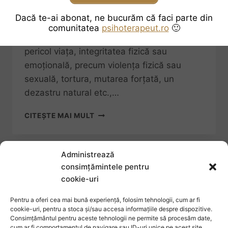
formular. Este posibil să purtăm cu noi o
Dacă te-ai abonat, ne bucurăm că faci parte din
traumă sau o rană psihică dacă am trecut
comunitatea
psihoterapeut.ro
🙂
printr-o situație gravă, care ne-a pus în
pericol viața, integritatea fizică sau
emoțională, precum violența fizică sau
sexuală, tortura, mutarea forțată, un
dezastru natural etc.,…
CITEȘTE MAI MULT
Administrează
consimțămintele pentru
cookie-uri
Pentru a oferi cea mai bună experiență, folosim tehnologii, cum ar fi
cookie-uri, pentru a stoca și/sau accesa informațiile despre dispozitive.
Consimțământul pentru aceste tehnologii ne permite să procesăm date,
cum ar fi comportamentul de navigare sau ID-uri unice pe acest site.