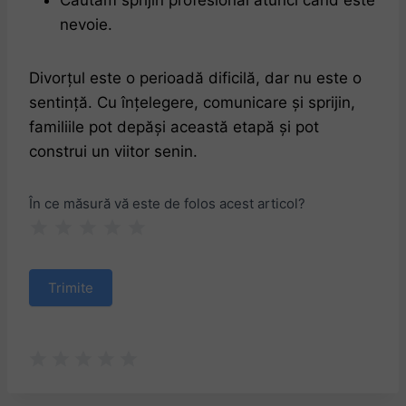
nevoie.
Divorțul este o perioadă dificilă, dar nu este o
sentință. Cu înțelegere, comunicare și sprijin,
familiile pot depăși această etapă și pot
construi un viitor senin.
F
În ce măsură vă este de folos acest articol?
1 Star
2 Stars
3 Stars
4 Stars
5 Stars
e
e
d
Trimite
b
a
c
k
a