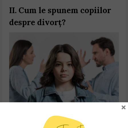
II. Cum le spunem copiilor
despre divorț?
×