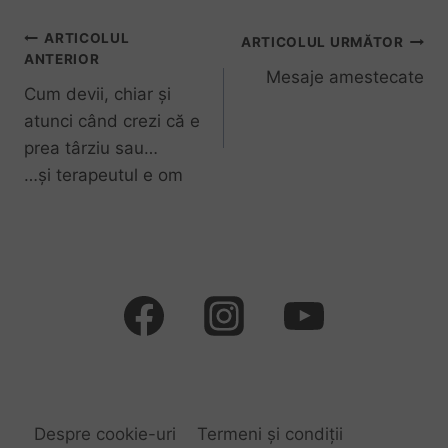
r
ARTICOLUL
ARTICOLUL URMĂTOR
t
ANTERIOR
i
Mesaje amestecate
Cum devii, chiar și
c
atunci când crezi că e
o
prea târziu sau…
l
…și terapeutul e om
e
Despre cookie-uri
Termeni și condiții