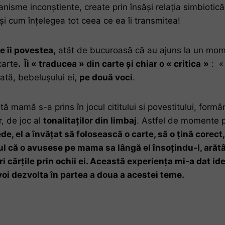
nisme inconștiente, create prin însăși relația simbiotic
 și cum înțelegea tot ceea ce ea îi transmitea!
e îi povestea,
atât de bucuroasă că au ajuns la un momen
carte
. Îi « traducea » din carte și chiar o « critica
»
: 
tă, bebelușului ei,
pe două voci
.
amă s-a prins în jocul cititului si povestitului, formând 
, de joc al
tonalitaților din limbaj
. Astfel de momente po
de, el a învățat să folosească o carte, să o țină corect
ptul că o avusese pe mama
sa lângă el însoțindu-l, arătâ
i cărțile prin ochii ei. Această experiența mi-a dat id
e voi dezvolta în partea a doua a acestei teme.