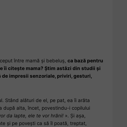
nceput între mamă și bebeluș,
ca bază pentru
ce îi citește mama? Știm astăzi din studii și
e impresii senzoriale, priviri, gesturi,
 Stând alături de el, pe pat, ea îi arăta
 după alta, încet, povestindu-i copilului
or da lapte, ele te vor hrăni!
». Și așa,
te și pe povești ca să îl poată, treptat,