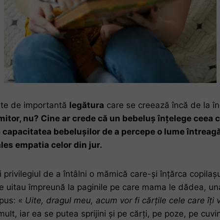
ste de importantă
legătura
care se creează încă de la î
 Uimitor, nu? Cine ar crede că un bebeluș înțelege ceea 
capacitatea bebelușilor de a percepe o lume întreagă d
ales empatia celor din jur.
ivilegiul de a întâlni o mămică care-și înțărca copilașul.
 Se uitau împreună la paginile pe care mama le dădea, una
spus: «
Uite, dragul meu, acum vor fi cărțile cele care îți v
lt, iar ea se putea sprijini și pe cărți, pe poze, pe cuvin