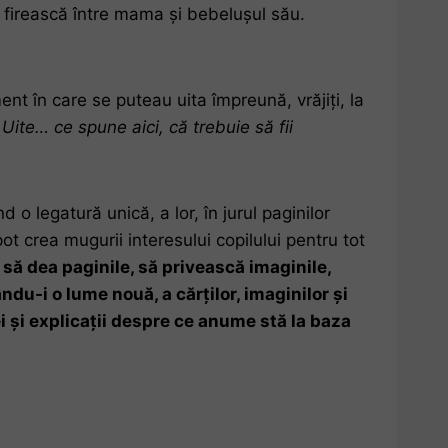
ă firească între mama și bebelușul său.
t în care se puteau uita împreună, vrăjiți, la
«
Uite… ce spune aici, că trebuie să fii
o legatură unică, a lor, în jurul paginilor
t crea mugurii interesului copilului pentru tot
, să dea paginile, să privească imaginile,
ndu-i o lume nouă, a cărților, imaginilor și
ei și explicații despre ce anume stă la baza