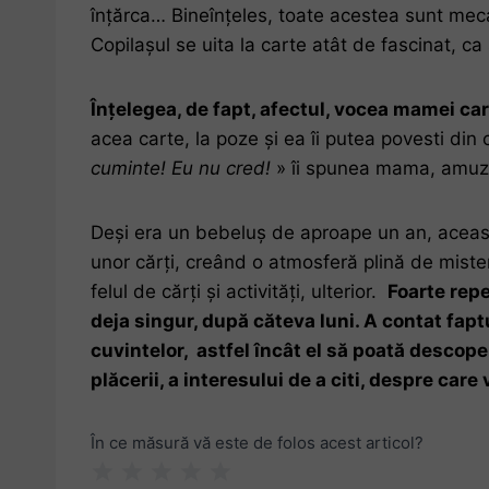
înțărca… Bineînțeles, toate acestea sunt meca
Copilașul se uita la carte atât de fascinat, ca
Înțelegea, de fapt, afectul, vocea mamei car
acea carte, la poze și ea îi putea povesti din 
cuminte! Eu nu cred!
» îi spunea mama, amuza
Deși era un bebeluș de aproape un an, această m
unor cărți, creând o atmosferă plină de mister
felul de cărți și activități, ulterior.
Foarte repe
deja singur, după căteva luni. A contat fa
cuvintelor, astfel încât el să poată descoper
plăcerii, a interesului de a citi, despre car
F
În ce măsură vă este de folos acest articol?
1 Star
2 Stars
3 Stars
4 Stars
5 Stars
e