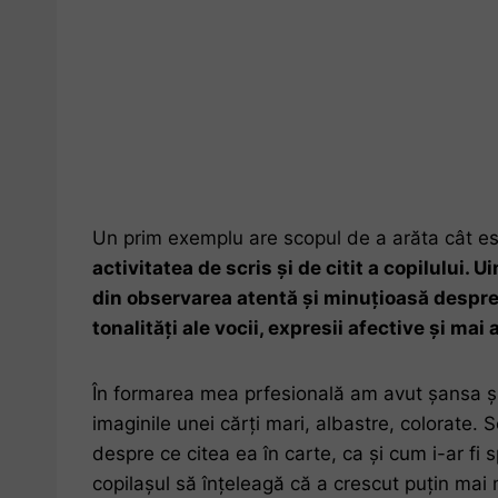
Un prim exemplu are scopul de a arăta cât e
activitatea de scris și de citit a copilului.
din observarea atentă și minuțioasă despre 
tonalități ale vocii, expresii afective și mai 
În formarea mea prfesională am avut șansa și pr
imaginile unei cărți mari, albastre, colorate.
despre ce citea ea în carte, ca și cum i-ar fi 
copilașul să înțeleagă că a crescut puțin mai mu