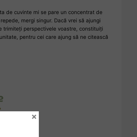
esta de cuvinte mi se pare un concentrat de
 repede, mergi singur. Dacă vrei să ajungi
 trimiteți perspectivele voastre, constituiți
unitate, pentru cei care ajung să ne citească
×