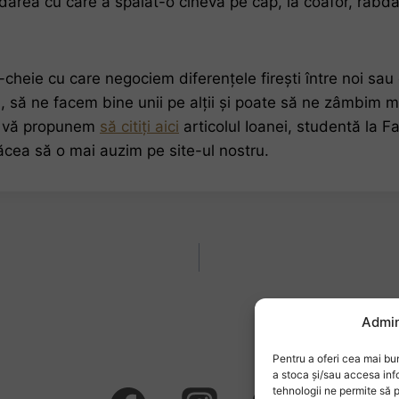
area cu care a spălat-o cineva pe cap, la coafor, răbdare
cheie cu care negociem diferențele firești între noi sau
, să ne facem bine unii pe alții și poate să ne zâmbim mai
, vă propunem
să citiți aici
articolul Ioanei, studentă la F
lăcea să o mai auzim pe site-ul nostru.
Admin
Pentru a oferi cea mai bun
a stoca și/sau accesa inf
tehnologii ne permite să