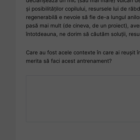
declanșează un mic (sau mai mare) vulcan de f
și posibilităților copilului, resursele lui de
regenerabilă e nevoie să fie de-a lungul anil
pasă mai mult (de cineva, de un proiect), av
întotdeauna, ne dorim să căutăm soluții, res
Care au fost acele contexte în care ai reușit 
merita să faci acest antrenament?