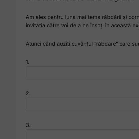
Am ales pentru luna mai tema răbdării și porn
invitația către voi de a ne însoți în această ex
Atunci când auziți cuvântul “răbdare” care sun
1.
2.
3.