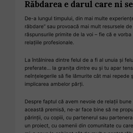
Răbdarea e darul care ni s
De-a lungul timpului, din mai multe experienț
răbdare” sau provoacă mai mult resursele de 
răspunsurile primite de la voi – fie că e vorba
relațiile profesionale.
La întâlnirea dintre felul de a fi al unuia și felu
preferate… la granița dintre eu și tu apar tens
neînțelegerile să fie lămurite cât mai repede
implicarea ambelor părți.
Despre faptul că avem nevoie de relații bune
această premisă, ne-ar face bine să ne propun
părinții, cu copiii, cu partenerul sau partenera 
un proiect, cu oamenii din comunitate cu care 