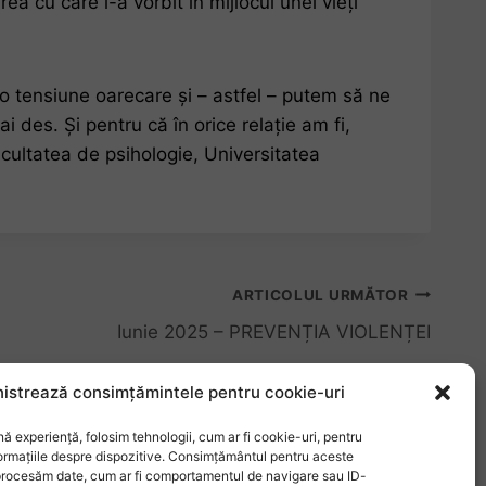
a cu care i-a vorbit în mijlocul unei vieți
 o tensiune oarecare și – astfel – putem să ne
 des. Și pentru că în orice relație am fi,
acultatea de psihologie, Universitatea
ARTICOLUL URMĂTOR
Iunie 2025 – PREVENȚIA VIOLENȚEI
istrează consimțămintele pentru cookie-uri
ă experiență, folosim tehnologii, cum ar fi cookie-uri, pentru
ormațiile despre dispozitive. Consimțământul pentru aceste
 procesăm date, cum ar fi comportamentul de navigare sau ID-