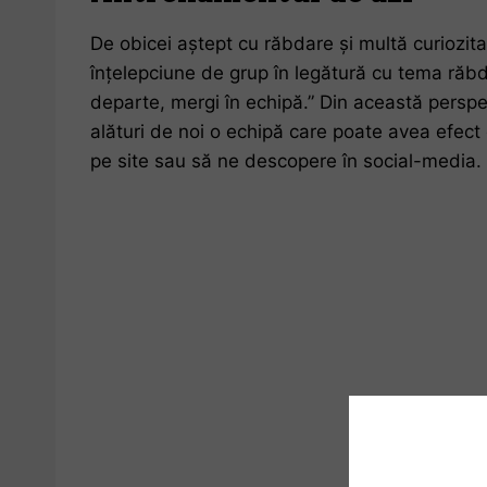
De obicei aștept cu răbdare și multă curiozita
înțelepciune de grup în legătură cu tema răbdă
departe, mergi în echipă.” Din această perspect
alături de noi o echipă care poate avea efect 
pe site sau să ne descopere în social-media.