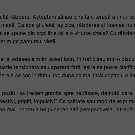
tă răbdare. Așteptam să iau cina la o terasă a unui resta
 masă. Ca apa și uleiul, aș zice, răbdarea și foamea nu
ni se spune din copilărie că e o virtute-cheie? Cu răbdare
rim pe parcursul vieții.
ar și adesea simțim acest lucru în trafic sau într-o disc
tuație tensionată sau aparent fără ieșire se poate clari
Merele se coc în ritmul lor, după ce mai întâi copacul a înm
 posibil sa trecem granița spre nepăsare, demobilizare
estivi, pripiți, impulsivi? Ce calitate sau mod de exprim
 luna mai, pentru a ne pune laolaltă perspectivele, întrebă