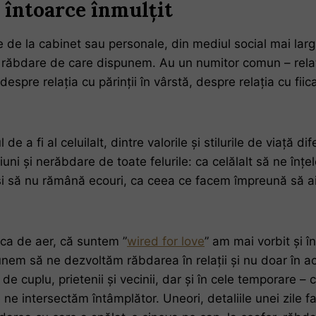
e întoarce înmulțit
e de la cabinet sau personale, din mediul social mai la
răbdare de care dispunem. Au un numitor comun – relații
 despre relația cu părinții în vârstă, despre relația cu f
l de a fi al celuilalt, dintre valorile și stilurile de viață d
iuni și nerăbdare de toate felurile: ca celălalt să ne înț
 și să nu rămână ecouri, ca ceea ce facem împreună să ai
 ca de aer, că suntem ”
wired for love
” am mai vorbit și î
em să ne dezvoltăm răbdarea în relații și nu doar în ac
de cuplu, prietenii și vecinii, dar și în cele temporare – c
ne intersectăm întâmplător. Uneori, detaliile unei zile f