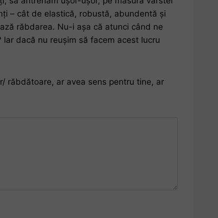
ți, să antrenăm ușor-ușor, pe măsura vârstei
nți – cât de elastică, robustă, abundentă și
ntează răbdarea. Nu-i așa că atunci când ne
? Iar dacă nu reușim să facem acest lucru
or/ răbdătoare, ar avea sens pentru tine, ar