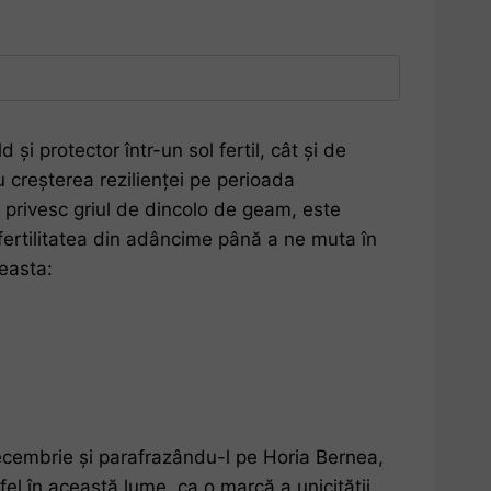
și protector într-un sol fertil, cât și de
u creșterea rezilienței pe perioada
 privesc griul de dincolo de geam, este
 fertilitatea din adâncime până a ne muta în
ceasta:
ecembrie și parafrazându-l pe Horia Bernea,
 fel în această lume, ca o marcă a unicității