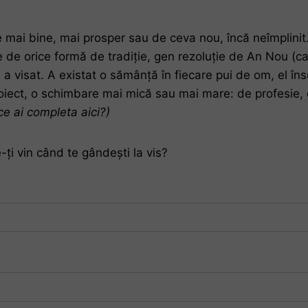
de mai bine, mai prosper sau de ceva nou, încă neîmplini
te de orice formă de tradiție, gen rezoluție de An Nou (
 a visat. A existat o sămânță în fiecare pui de om, el în
iect, o schimbare mai mică sau mai mare: de profesie, de
 ce ai completa aici?)
-ți vin când te gândești la vis?