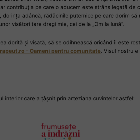
iar contribuția pe care o aducem este strâns legată de 
or, dorința adâncă, rădăcinile puternice pe care dorim să
unor visători tare dragi mie, cei de la „Om la lună”.
mea dorită și visată, să se odihnească oricând îi este ros
rapeut.ro – Oameni pentru comunitate
. Visul nostru e
l interior care a țâșnit prin arteziana cuvintelor astfel: