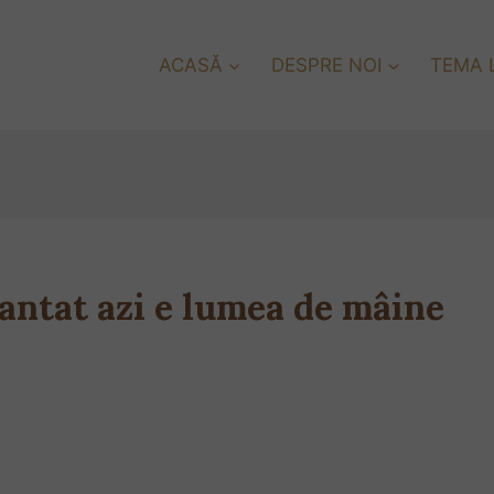
ACASĂ
DESPRE NOI
TEMA L
lantat azi e lumea de mâine