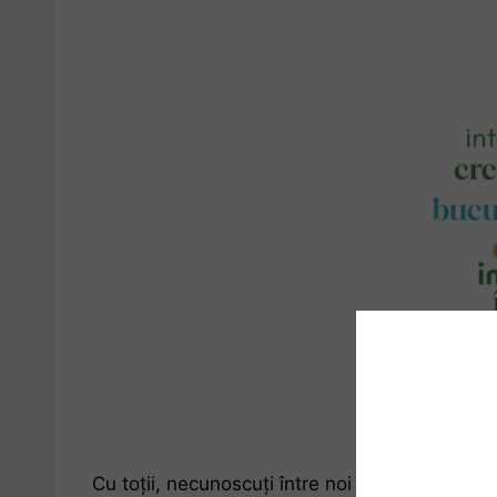
Cu toții, necunoscuți între noi în fond, și totu