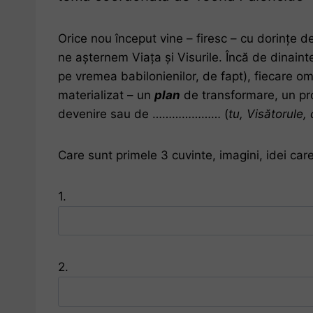
Orice nou început vine – firesc – cu dorințe 
ne așternem Viața și Visurile. Încă de dinain
pe vremea babilonienilor, de fapt), fiecare om
materializat – un
plan
de transformare, un pro
devenire sau de ………………… (
tu, Vis
ă
torule,
Care sunt primele 3 cuvinte, imagini, idei care
1.
2.