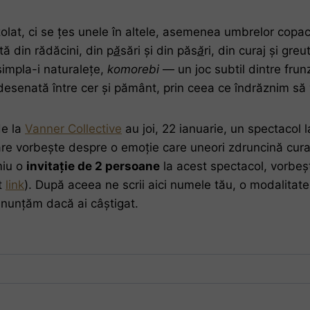
izolat, ci se țes unele în altele, asemenea umbrelor cop
ă din rădăcini, din p
ă
sări și din păs
ă
ri, din curaj și gr
 simpla-i naturalețe,
komorebi
— un joc subtil dintre frunz
, desenată între cer și pământ, prin ceea ce îndrăznim să 
e la
Vanner Collective
au joi, 22 ianuarie, un spectacol
are vorbește despre o emoție care uneori zdruncină cura
miu o
invitație de 2 persoane
la acest spectacol, vorbeșt
t
link
). După aceea ne scrii aici numele tău, o modalitate
 anunțăm dacă ai câștigat.