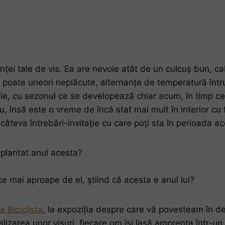
ței tale de vis. Ea are nevoie atât de un culcuș bun, cald 
ce, poate uneori neplăcute, alternanțe de temperatură într
ie, cu sezonul ce se developează chiar acum, în timp ce
, însă este o vreme de încă stat mai mult în interior cu
 câteva întrebări-invitație cu care poți sta în perioada a
 plantat anul acesta?
e mai aproape de el, știind că acesta e anul lui?
a Biciclista
, la expoziția despre care vă povesteam în d
ializarea unor visuri, fiecare om își lasă amprenta într-un