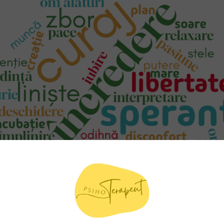
și uniți prin curaj, năzuințe, stele, perseverență, dorință 