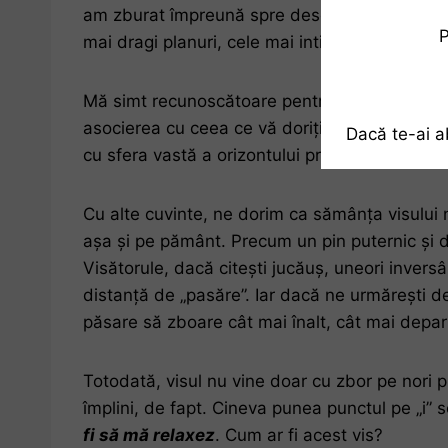
am zburat împreună spre deschiderile și împlini
P
mai dragi planuri, cele mai intime credințe și
Mă simt recunoscătoare pentru fiecare contrib
asocierea cu ceea ce vă doriți a împlini vine 
Dacă te-ai a
cu sfera vastă a orizontului prin
libertate, ste
Cu alte cuvinte, ne dorim ca sămânța visului n
așa și pe pământ. Precum un pin puternic și dre
Visătorule, dacă citești jucăuș, uneori inversâ
distanță de „pasăre”. Iar dacă ne urmărești d
păsare să zboare cât mai înalt, cât mai depar
Totodată, visul nu vine doar cu zbor pe nori pu
împlini, de fapt. Cineva punea punctul pe „i” 
fi s
ă
m
ă
relaxez
. Cum ar fi acest vis?