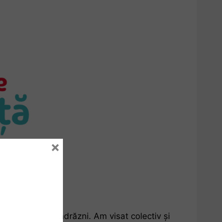
×
și puterea de a îndrăzni. Am visat colectiv și