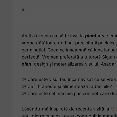
3.
Astăzi îți scriu ca să te invit la
plan
tarea semin
vreme dătătoare de fiori, precipitații prielni
germinației. Ceea ce înseamnă că luna ianuar
perfectă. Vremea preferată a tuturor? Sigur nu
plan
, design și materializarea visului. Așadar
🌱 Care este visul tău încă nevisat ce se vrea
🌱 Ce îi hrănește și alimentează rădăcinile?
🌱 Care este cel mai mic pas concret care duc
Lăsându-mă inspirată de recenta vizită la
Miț
unul dintre curajoșii ce au contribuit la mater