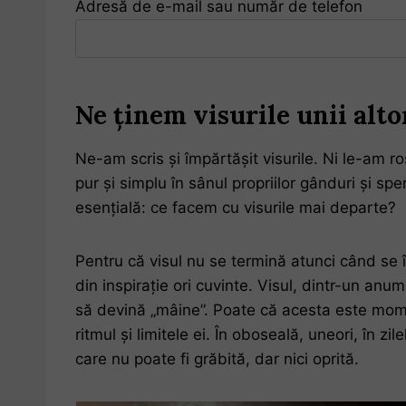
Adresă de e-mail sau număr de telefon
Ne
ținem visurile unii altor
Ne-am scris și împărtășit visurile. Ni le-am r
pur și simplu în sânul propriilor gânduri și sp
esențială: ce facem cu visurile mai departe?
Pentru că visul nu se termină atunci când se 
din inspirație ori cuvinte. Visul, dintr-un an
să devină „mâine”. Poate că acesta este momentu
ritmul și limitele ei. În oboseală, uneori, în z
care nu poate fi grăbită, dar nici oprită.