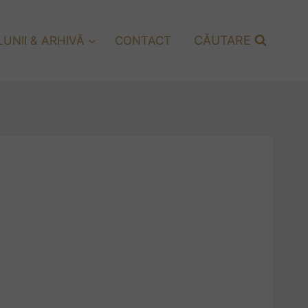
CĂUTARE
UNII & ARHIVĂ
CONTACT