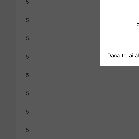
5
5
P
5
Dacă te-ai a
5
5
5
5
5