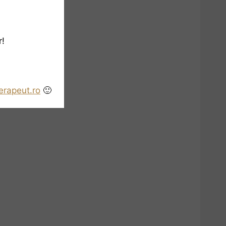
r!
erapeut.ro
🙂